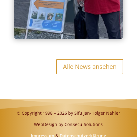
Rea
Alle News ansehen
© Copyright 1998 – 2026 by Sifu Jan-Holger Nahler
WebDesign by ConSecu-Solutions
Impressum
&
Datenschutzerklärung