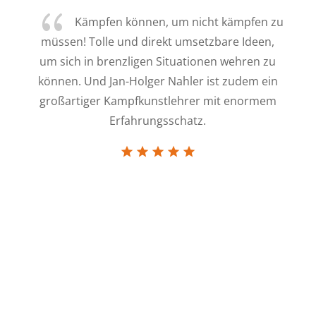
{
icht kämpfen zu
Jan-Holger Nahler, ein Mensc
setzbare Ideen,
seine Arbeit lebt. Ich kann ihn nur wä
ionen wehren zu
empfehlen für jeden, der sich unsicher
er ist zudem ein
und schnell lernen möchte, wie man s
er mit enormem
Situationen körperlicher Belästigung e
tz.
wehren kann.