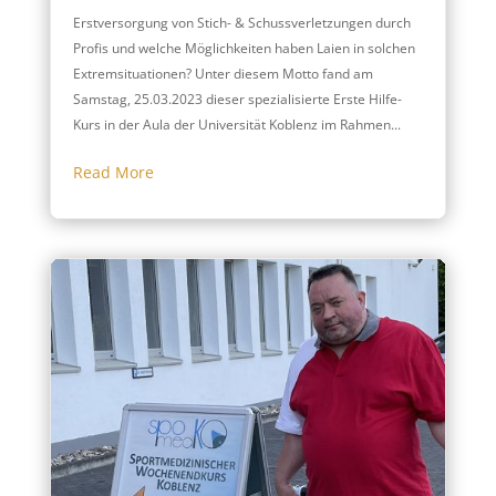
Erstversorgung von Stich- & Schussverletzungen durch
Profis und welche Möglichkeiten haben Laien in solchen
Extremsituationen? Unter diesem Motto fand am
Samstag, 25.03.2023 dieser spezialisierte Erste Hilfe-
Kurs in der Aula der Universität Koblenz im Rahmen...
Read More
Am 1
SpoM
Spor
eing
Spor
Fach