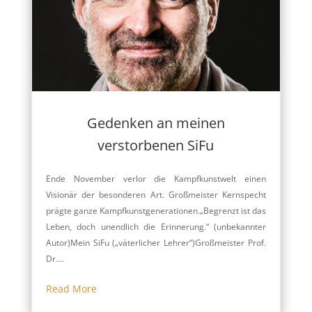
Gedenken an meinen
verstorbenen SiFu
Ende November verlor die Kampfkunstwelt einen
Visionär der besonderen Art. Großmeister Kernspecht
prägte ganze Kampfkunstgenerationen.„Begrenzt ist das
Leben, doch unendlich die Erinnerung.“ (unbekannter
Autor)Mein SiFu („väterlicher Lehrer“)Großmeister Prof.
Dr....
Read More