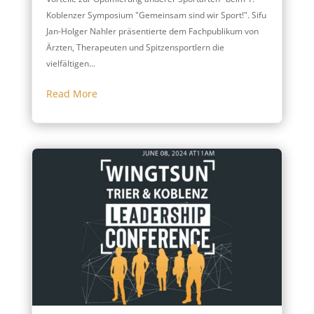
Koblenzer Symposium "Gemeinsam sind wir Sport!". Sifu
Jan-Holger Nahler präsentierte dem Fachpublikum von
Ärzten, Therapeuten und Spitzensportlern die
vielfältigen...
Read More