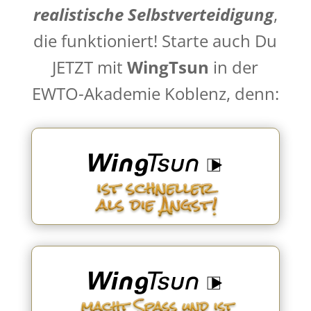
realistische Selbstverteidigung
,
die funktioniert! Starte auch Du
JETZT mit
WingTsun
in der
EWTO-Akademie Koblenz, denn:
Lerne die effektive Kampfkunst WingTsun kennen.
Werde selbstverteidigungsfähig, entdecke und
entwickle ungeahnte Fähigkeiten und werde im
Ernstfall zum Albtraum Deines Angreifers!
Die ausgeklügelte Kampfkunst WingTsun ist für
jeden erlernbar, unabhängig von Alter, Geschlecht,
Größe, Religionszugehörigkeit, Ideologie, Bildungs-